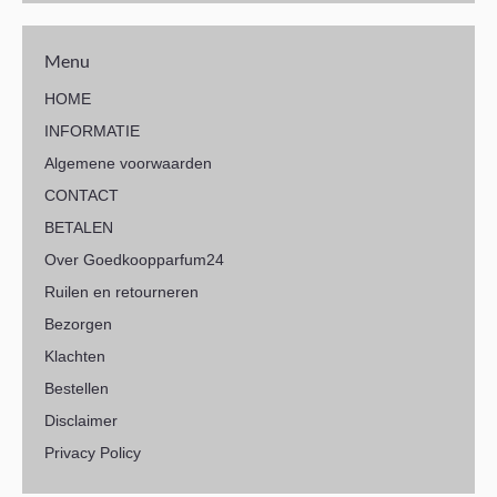
Menu
HOME
INFORMATIE
Algemene voorwaarden
CONTACT
BETALEN
Over Goedkoopparfum24
Ruilen en retourneren
Bezorgen
Klachten
Bestellen
Disclaimer
Privacy Policy