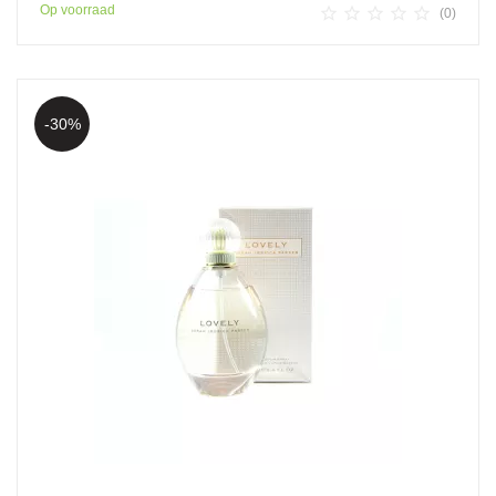
Op voorraad





(0)
-30%