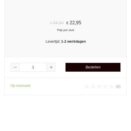
22,95
58,00
€
€
Prijs per stuk
Levertijd:
1-2 werkdagen
remove
add
Bestellen
Op voorraad





(0)