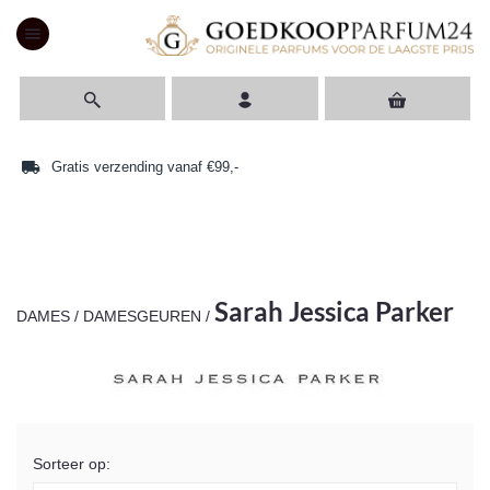
menu
local_shipping
access_time
Gratis verzending vanaf €99,-
Sarah Jessica Parker
DAMES
/
DAMESGEUREN
/
Sorteer op: