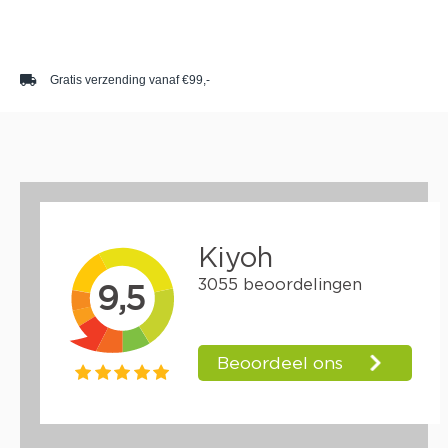
local_shipping
access_time
Gratis verzending vanaf €99,-