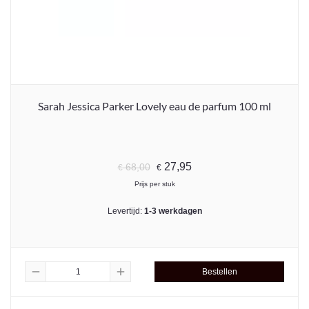
Sarah Jessica Parker Lovely eau de parfum 100 ml
27,95
68,00
€
€
Prijs per stuk
Levertijd:
1-3 werkdagen
remove
add
Bestellen