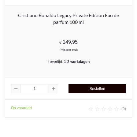
Cristiano Ronaldo Legacy Private Edition Eau de
parfum 100 ml
149,95
€
Prijs per stuk
Levertijd:
1-2 werkdagen
remove
add
Bestellen
Op voorraad





(0)