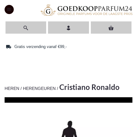
menu
access_time
Levertijd 1-2 werkdagen
Cristiano Ronaldo
HEREN
/
HERENGEUREN
/