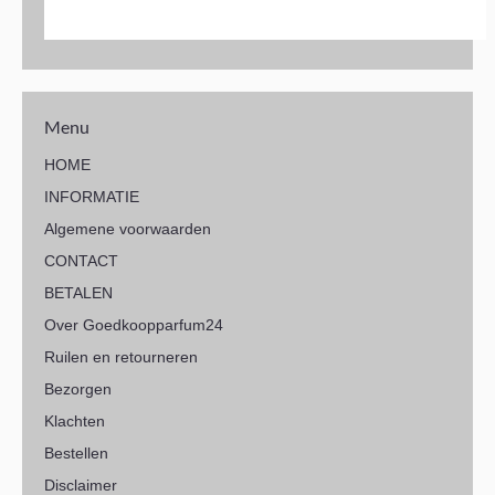
Menu
HOME
INFORMATIE
Algemene voorwaarden
CONTACT
BETALEN
Over Goedkoopparfum24
Ruilen en retourneren
Bezorgen
Klachten
Bestellen
Disclaimer