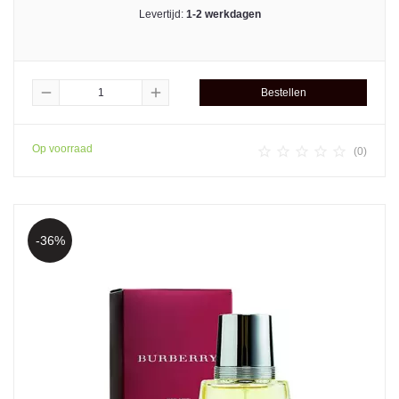
Levertijd:
1-2 werkdagen
remove
add
Bestellen
Op voorraad





(0)
-36%