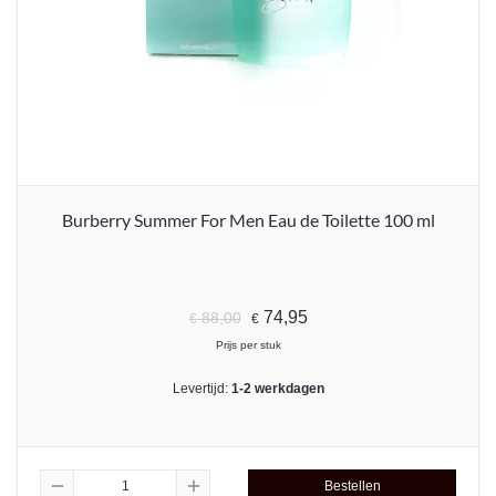
Burberry Summer For Men Eau de Toilette 100 ml
74,95
88,00
€
€
Prijs per stuk
Levertijd:
1-2 werkdagen
remove
add
Bestellen