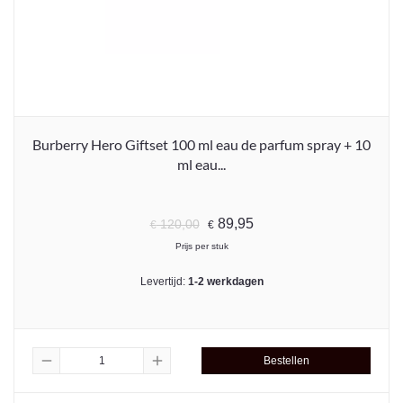
Burberry Hero Giftset 100 ml eau de parfum spray + 10
ml eau...
89,95
120,00
€
€
Prijs per stuk
Levertijd:
1-2 werkdagen
remove
add
Bestellen