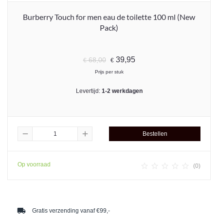
Burberry Touch for men eau de toilette 100 ml (New
Pack)
39,95
68,00
€
€
Prijs per stuk
Levertijd:
1-2 werkdagen
remove
add
Bestellen
Op voorraad





(0)
local_shipping
Gratis verzending vanaf €99,-