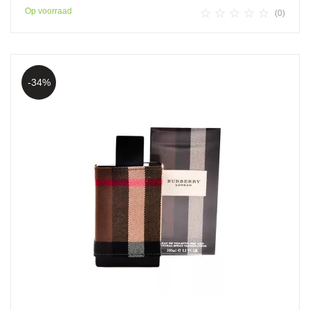
Op voorraad





(0)
-34%