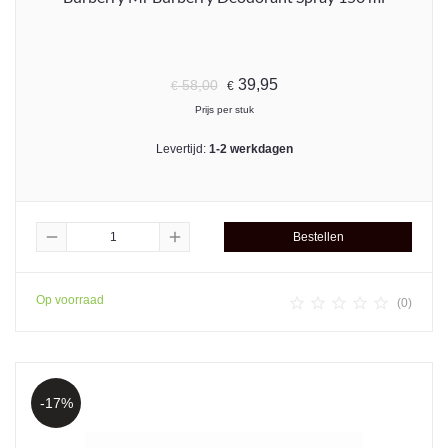
39,95
58,00
€
€
Prijs per stuk
Levertijd:
1-2 werkdagen
remove
add
Bestellen
Op voorraad





(0)
-17%