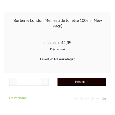
Burberry London Men eau de toilette 100 ml (New
Pack)
44,95
68,00
€
€
Prijs per stuk
Levertijd:
1-2 werkdagen
remove
add
Bestellen
Op voorraad





(0)