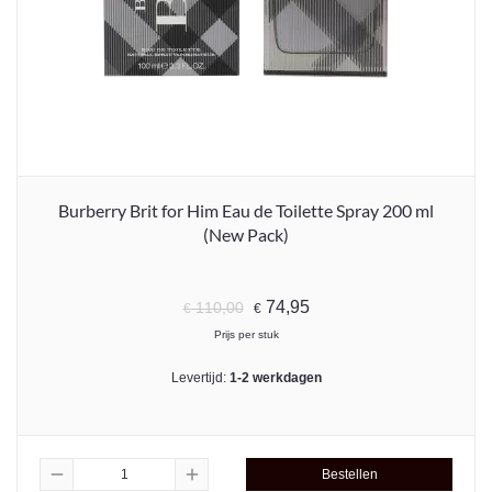
Burberry Brit for Him Eau de Toilette Spray 200 ml
(New Pack)
74,95
110,00
€
€
Prijs per stuk
Levertijd:
1-2 werkdagen
remove
add
Bestellen