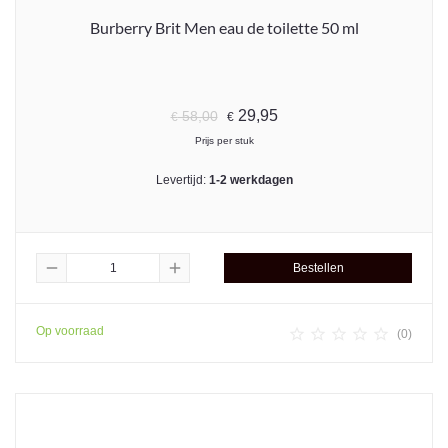
Burberry Brit Men eau de toilette 50 ml
29,95
58,00
€
€
Prijs per stuk
Levertijd:
1-2 werkdagen
remove
add
Bestellen
Op voorraad





(0)