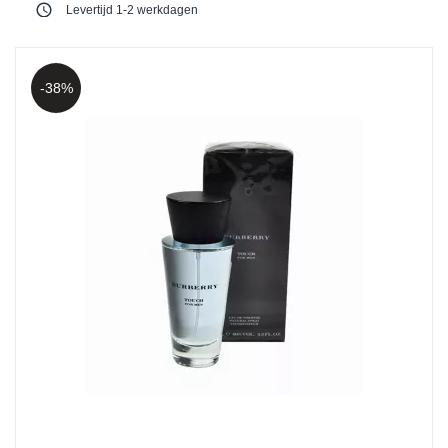
access_time
Levertijd 1-2 werkdagen
thumb_up
Online veilig & snel betalen
-38%