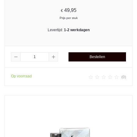
49,95
€
Prijs per stuk
Levertijd:
1-2 werkdagen
remove
add
Bestellen
Op voorraad





(0)