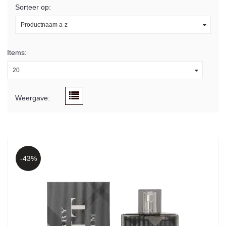
Sorteer op:
Productnaam a-z
Items:
20
Weergave:
-43%