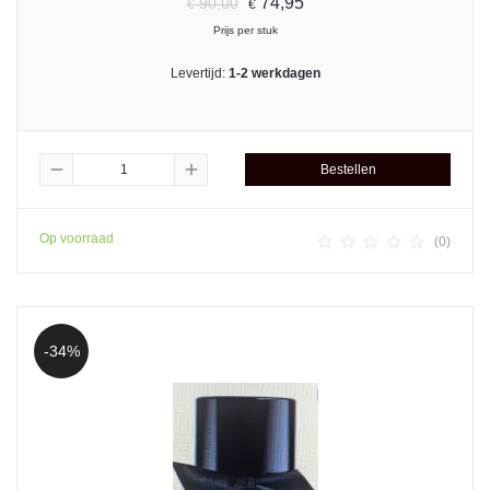
74,95
90,00
€
€
Prijs per stuk
Levertijd:
1-2 werkdagen
remove
add
Bestellen
Op voorraad





(0)
-34%