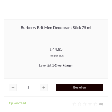
Burberry Brit Men Deodorant Stick 75 ml
44,95
€
Prijs per stuk
Levertijd:
1-2 werkdagen
remove
add
Bestellen
Op voorraad





(0)