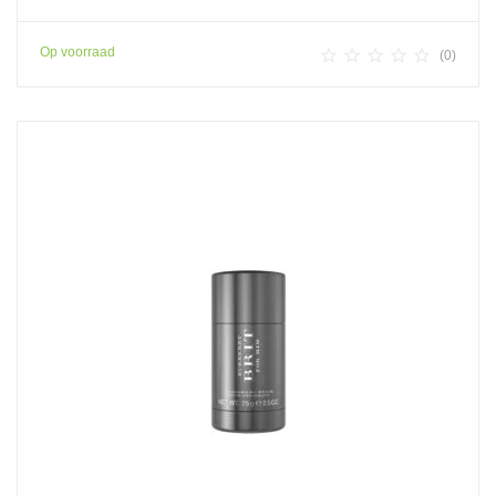
Op voorraad





(0)