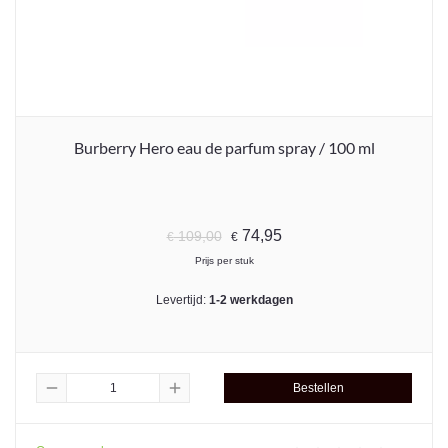
Burberry Hero eau de parfum spray / 100 ml
74,95
109,00
€
€
Prijs per stuk
Levertijd:
1-2 werkdagen
remove
add
Bestellen