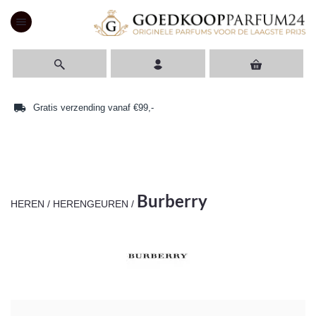
menu
local_shipping
access_time
Gratis verzending vanaf €99,-
Burberry
HEREN
/
HERENGEUREN
/