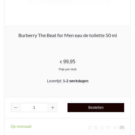
Burberry The Beat for Men eau de toilette 50 ml
99,95
€
Prijs per stuk
Levertijd:
1-2 werkdagen
remove
add
Bestellen
Op voorraad





(0)