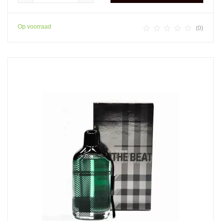
Op voorraad





(0)